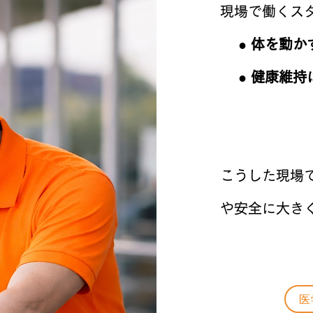
現場で働くス
● 体を動か
● 健康維持
​こうした現
や安全に大き
医