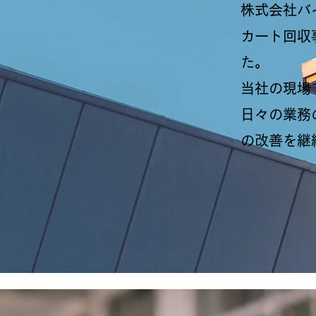
株式会社バ
カート回収
た。
​​当社の
日々の業務
の改善を継